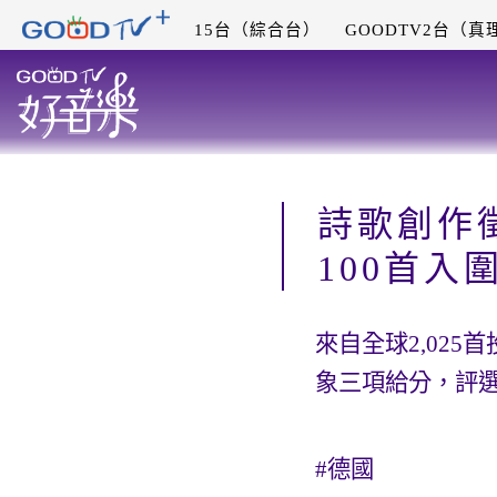
15台（綜合台）
GOODTV2台（真
詩歌創作
100首入
來自全球2,02
象三項給分，評選
#德國