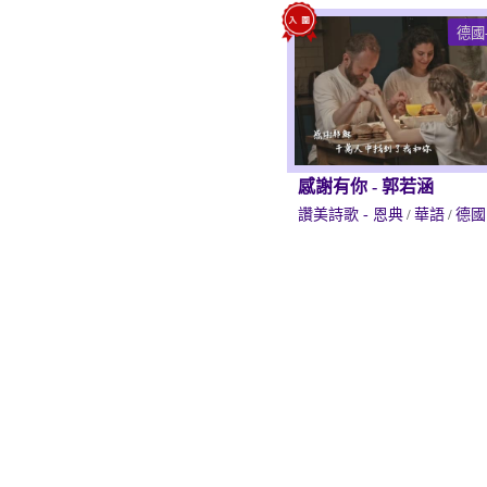
德國
感謝有你
-
郭若涵
讚美詩歌 - 恩典
/
華語
/
德國