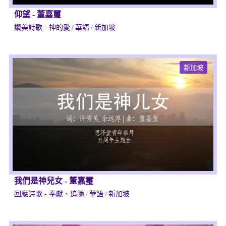
仰望
-
董嘉璽
讚美詩歌 - 神的愛
/
華語
/
新加坡
新加坡
我們是神兒女
-
董嘉璽
回應詩歌 - 奉獻、追隨
/
華語
/
新加坡