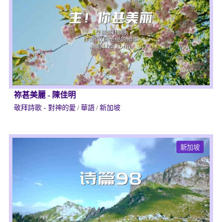
祢甚美麗
-
陳佳明
敬拜詩歌 - 對神的愛
/
華語
/
新加坡
新加坡