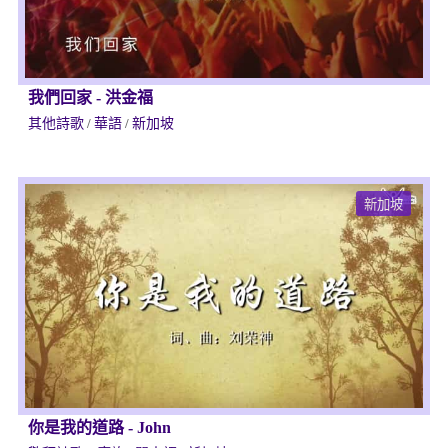
我們回家
-
洪金福
其他詩歌
/
華語
/
新加坡
新加坡
你是我的道路
-
John