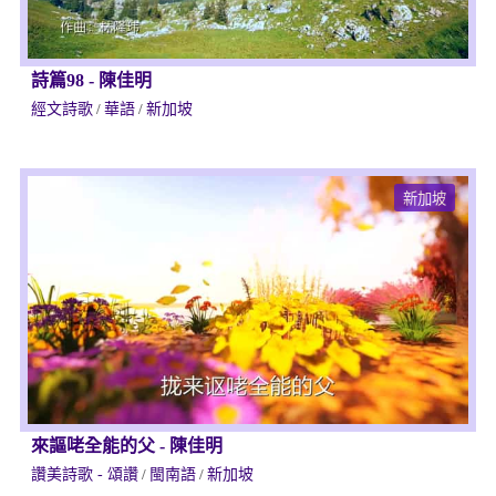
詩篇98
-
陳佳明
經文詩歌
/
華語
/
新加坡
新加坡
來謳咾全能的父
-
陳佳明
讚美詩歌 - 頌讚
/
閩南語
/
新加坡