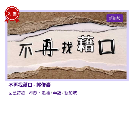
新加坡
不再找藉口
-
郭俊豪
回應詩歌 - 奉獻、追隨
/
華語
/
新加坡