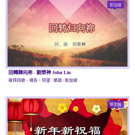
新加坡
回轉歸向祢
-
劉榮神 John Liu
敬拜詩歌 - 禱告、仰望
/
華語
/
新加坡
新加坡