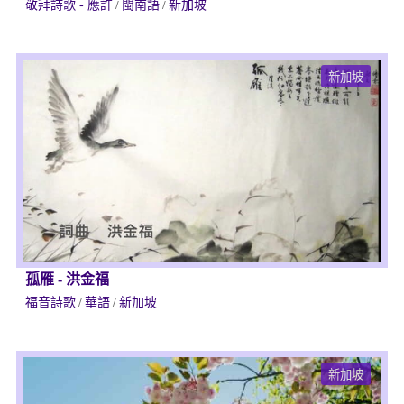
敬拜詩歌 - 應許
/
閩南語
/
新加坡
新加坡
孤雁
-
洪金福
福音詩歌
/
華語
/
新加坡
新加坡