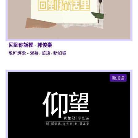
回到你話裡
-
郭俊豪
敬拜詩歌 - 渴慕
/
華語
/
新加坡
新加坡