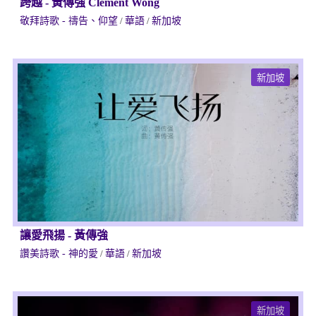
跨越
-
黃傳強 Clement Wong
敬拜詩歌 - 禱告、仰望
/
華語
/
新加坡
新加坡
讓愛飛揚
-
黃傳強
讚美詩歌 - 神的愛
/
華語
/
新加坡
新加坡