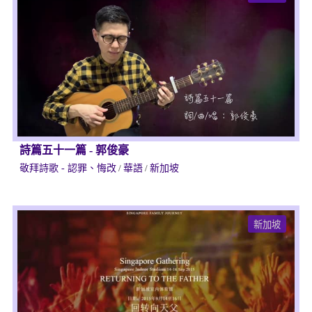
詩篇五十一篇
-
郭俊豪
敬拜詩歌 - 認罪、悔改
/
華語
/
新加坡
新加坡